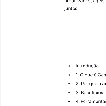
organizados, ágeis 
juntos.
Introdução
1. O que é Ge
2. Por que a 
3. Benefícios
4. Ferramenta